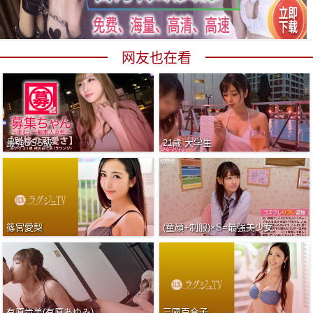
网友也在看
最強SSS級
21歳 大学生
篠宮愛梨
(童顔+制服)×S=最強美少女
有原步美(有原あゆみ)
三國百合子