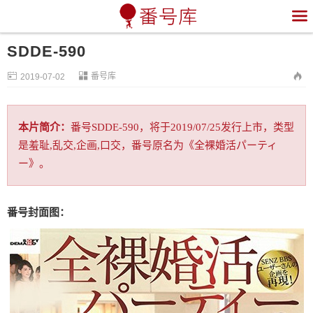

SDDE-590


番号库

2019-07-02
本片简介：
番号SDDE-590，将于2019/07/25发行上市，类型
是羞耻,乱交,企画,口交，番号原名为《全裸婚活パーティ
ー》。
番号封面图：